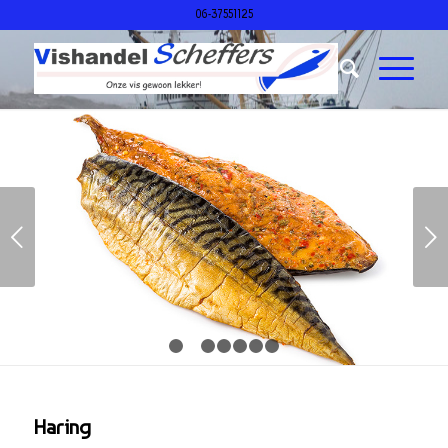
06-37551125
Volgende
1
2
3
4
5
6
7
Haring